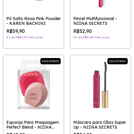
Pó Solto Rosa Pink Powder
Pincel Multifuncional -
- KAREN BACHINI
NIINA SECRETS
R$59,90
R$52,90
3
x
de
R$19,97
sem juros
3
x
de
R$17,63
sem juros
ESGOTADO
ESGOTADO
Esponja Para Maquiagem
Máscara para Cílios Super
Perfect Blend - NIINA
Up - NIINA SECRETS
SECRETS