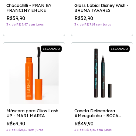
Chocochilli - FRAN BY
Gloss Lábial Disney Wish -
FRANCINY EHLKE
BRUNA TAVARES
R$59,90
R$52,90
3
x
de
R$19,97
sem juros
3
x
de
R$17,63
sem juros
ESGOTADO
ESGOTADO
Máscara para Cílios Lash
Caneta Delineadora
UP - MARI MARIA
#Meugatinho - BOCA
ROSA
R$69,90
R$49,90
3
x
de
R$23,30
sem juros
3
x
de
R$16,63
sem juros