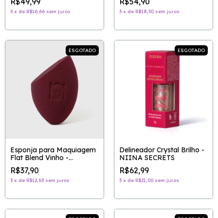
R$49,99
R$54,90
3
x
de
R$16,66
sem juros
3
x
de
R$18,30
sem juros
ESGOTADO
ESGOTADO
Esponja para Maquiagem
Delineador Crystal Brilho -
Flat Blend Vinho -
NIINA SECRETS
MARIANA SAAD BY
R$37,90
R$62,99
OCÉANE
3
x
de
R$12,63
sem juros
3
x
de
R$21,00
sem juros