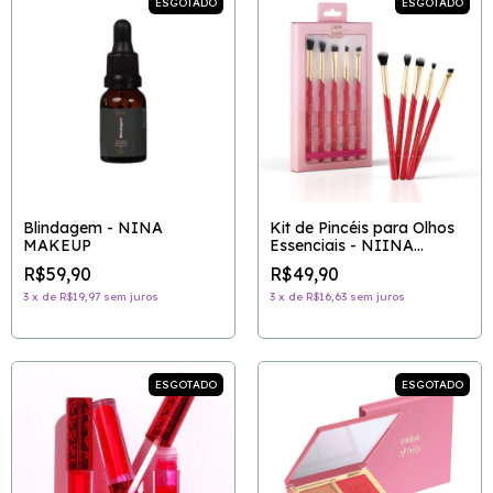
ESGOTADO
ESGOTADO
Blindagem - NINA
Kit de Pincéis para Olhos
MAKEUP
Essenciais - NIINA
SECRETS
R$59,90
R$49,90
3
x
de
R$19,97
sem juros
3
x
de
R$16,63
sem juros
ESGOTADO
ESGOTADO