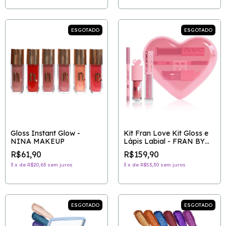
ESGOTADO
ESGOTADO
Gloss Instant Glow -
Kit Fran Love Kit Gloss e
NINA MAKEUP
Lápis Labial - FRAN BY
FRANCINY EHLKE
R$61,90
R$159,90
3
x
de
R$20,63
sem juros
3
x
de
R$53,30
sem juros
ESGOTADO
ESGOTADO