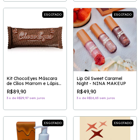
ESGOTADO
ESGOTADO
Kit ChocoEyes Máscara
Lip Oil Sweet Caramel
de Cílios Marrom e Lápis
Night - NINA MAKEUP
Multifuncional - FRAN BY
R$89,90
R$49,90
FRANCINY EHLKE
3
x
de
R$29,97
sem juros
3
x
de
R$16,63
sem juros
ESGOTADO
ESGOTADO