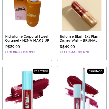
Hidratante Corporal Sweet
Batom e Blush 2x1 Plush
Caramel - NINA MAKE UP
Disney Wish - BRUNA
TAVARES
R$39,90
R$49,90
3
x
de
R$13,30
sem juros
3
x
de
R$16,63
sem juros
ESGOTADO
ESGOTADO