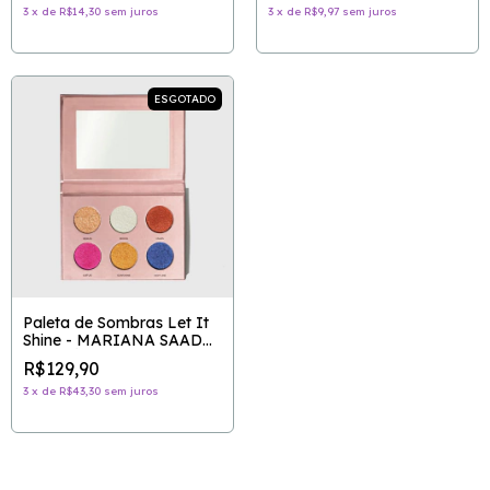
3
x
de
R$14,30
sem juros
3
x
de
R$9,97
sem juros
ESGOTADO
Paleta de Sombras Let It
Shine - MARIANA SAAD
BY OCÉANE
R$129,90
3
x
de
R$43,30
sem juros