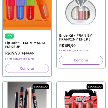
Bride Kit - FRAN BY
-
20
%
FRANCINY EHLKE
Lip Juice - MARI MARIA
R$139,90
MAKEUP
3
x
de
R$46,63
sem juros
R$39,90
R$49,90
3
x
de
R$13,30
sem juros
Comprar
ESGOTADO
ESGOTADO