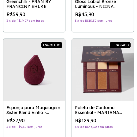
Greenchilli - FRAN BY
Gloss Labial Bronze
FRANCINY EHLKE
Luminous - NIINA
SECRETS
R$59,90
R$45,90
3
x
de
R$19,97
sem juros
3
x
de
R$15,30
sem juros
ESGOTADO
ESGOTADO
Esponja para Maquiagem
Paleta de Contorno
Sister Blend Vinho -
Essential - MARIANA
MARIANA SAAD BY
SAAD BY OCÉANE
R$27,90
R$129,90
OCÉANE
3
x
de
R$9,30
sem juros
3
x
de
R$43,30
sem juros