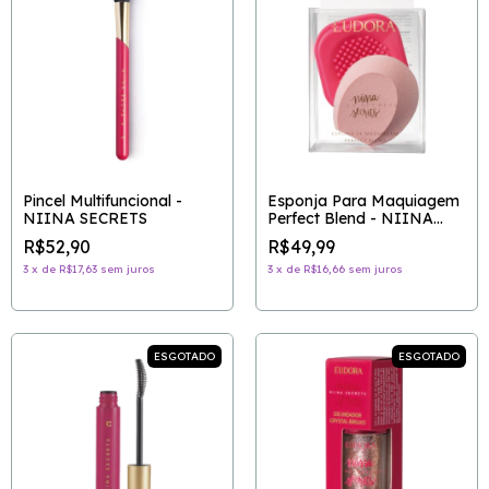
Pincel Multifuncional -
Esponja Para Maquiagem
NIINA SECRETS
Perfect Blend - NIINA
SECRETS
R$52,90
R$49,99
3
x
de
R$17,63
sem juros
3
x
de
R$16,66
sem juros
ESGOTADO
ESGOTADO