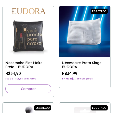
ESGOTADO
Necessaire Flat Make
Nécessaire Prata Siàge -
Preta - EUDORA
EUDORA
R$34,90
R$34,99
3
x
de
R$11,63
sem juros
3
x
de
R$11,66
sem juros
ESGOTADO
ESGOTADO