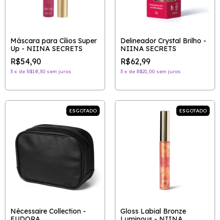
Máscara para Cílios Super
Delineador Crystal Brilho -
Up - NIINA SECRETS
NIINA SECRETS
R$54,90
R$62,99
3
x
de
R$18,30
sem juros
3
x
de
R$21,00
sem juros
ESGOTADO
ESGOTADO
Nécessaire Collection -
Gloss Labial Bronze
EUDORA
Luminous - NIINA