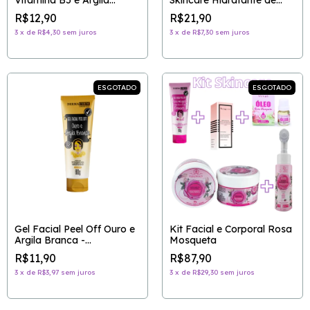
Vitamina B5 e Argila
Skincare Hidratante de
Negra - DERMACHEM
Colágeno - STITCH
R$12,90
R$21,90
3
x
de
R$4,30
sem juros
3
x
de
R$7,30
sem juros
ESGOTADO
ESGOTADO
Gel Facial Peel Off Ouro e
Kit Facial e Corporal Rosa
Argila Branca -
Mosqueta
DERMACHEM
R$11,90
R$87,90
3
x
de
R$3,97
sem juros
3
x
de
R$29,30
sem juros