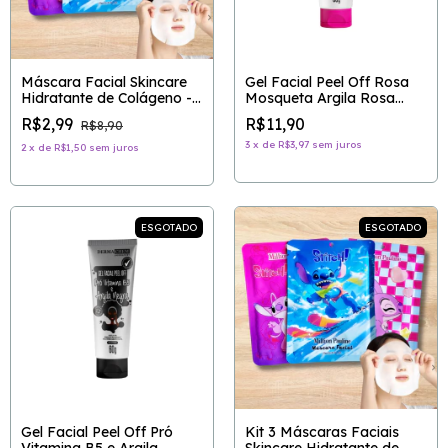
Máscara Facial Skincare
Gel Facial Peel Off Rosa
Hidratante de Colágeno -
Mosqueta Argila Rosa
STITCH
com Efeito Diamante -
R$2,99
R$11,90
R$8,90
DERMACHEM
3
x
de
R$3,97
sem juros
2
x
de
R$1,50
sem juros
ESGOTADO
ESGOTADO
Gel Facial Peel Off Pró
Kit 3 Máscaras Faciais