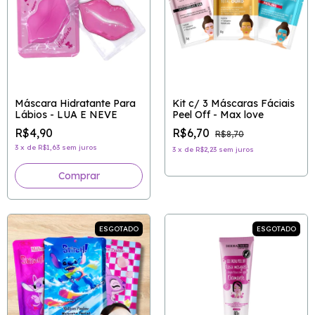
Máscara Hidratante Para
Kit c/ 3 Máscaras Fáciais
Lábios - LUA E NEVE
Peel Off - Max love
R$4,90
R$6,70
R$8,70
3
x
de
R$1,63
sem juros
3
x
de
R$2,23
sem juros
ESGOTADO
ESGOTADO