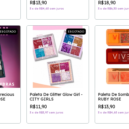
R$13,90
R$18,90
3
x
de
R$4,63
sem juros
3
x
de
R$6,30
sem jur
ESGOTADO
ESGOTADO
recious
Paleta De Glitter Glow Girl -
Paleta De Sombr
OSE
CITY GIRLS
RUBY ROSE
R$11,90
R$13,90
3
x
de
R$3,97
sem juros
3
x
de
R$4,63
sem jur