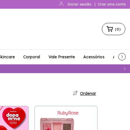
Iniciar sessão
|
Criar uma conta
(
0
)
Skincare
Corporal
Vale Presente
Acessórios
Acessóri
Ordenar