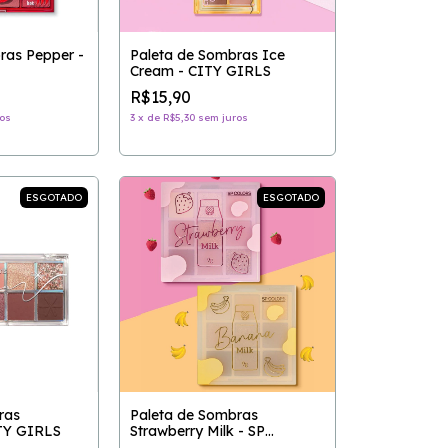
ras Pepper -
Paleta de Sombras Ice
Cream - CITY GIRLS
R$15,90
os
3
x
de
R$5,30
sem juros
ESGOTADO
ESGOTADO
ras
Paleta de Sombras
TY GIRLS
Strawberry Milk - SP
COLORS