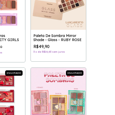
ras
Paleta De Sombra Mirror
CITY GIRLS
Shade - Glass - RUBY ROSE
R$49,90
90
3
x
de
R$16,63
sem juros
os
ESGOTADO
ESGOTADO