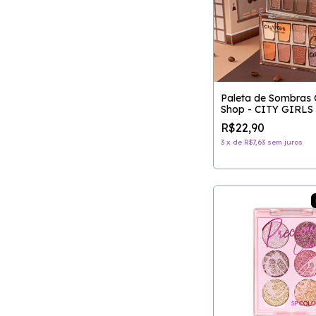
Paleta de Sombras 
Shop - CITY GIRLS
R$22,90
3
x
de
R$7,63
sem juros