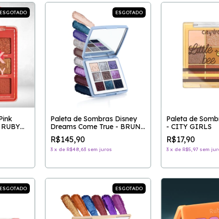
ESGOTADO
ESGOTADO
Pink
Paleta de Sombras Disney
Paleta de Sombr
- RUBY
Dreams Come True - BRUNA
- CITY GIRLS
TAVARES
R$145,90
R$17,90
3
x
de
R$48,63
sem juros
3
x
de
R$5,97
sem jur
ESGOTADO
ESGOTADO