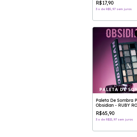
R$17,90
3
x
de
R$5,97
sem juros
Paleta De Sombra P
Obsidian - RUBY R
R$65,90
3
x
de
R$21,97
sem juros