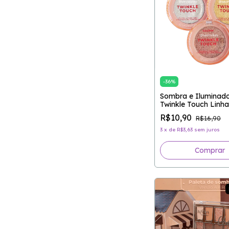
-
36
%
Sombra e Iluminad
Twinkle Touch Linha
RUBY ROSE
R$10,90
R$16,90
3
x
de
R$3,63
sem juros
Comprar