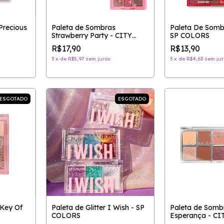
Precious
Paleta de Sombras
Paleta De Somb
Strawberry Party - CITY
SP COLORS
GIRLS
R$17,90
R$13,90
3
x
de
R$5,97
sem juros
3
x
de
R$4,63
sem jur
ESGOTADO
ESGOTADO
Key Of
Paleta de Glitter I Wish - SP
Paleta de Somb
COLORS
Esperança - CI