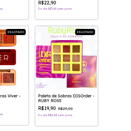
R$22,90
os
3
x
de
R$7,63
sem juros
ESGOTADO
ESGOTADO
as Viver -
Paleta de Sobras DISOrder -
RUBY ROSE
R$19,90
R$29,90
os
3
x
de
R$6,63
sem juros