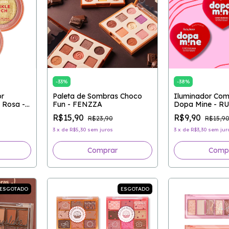
-
33
%
-
38
%
or
Paleta de Sombras Choco
Iluminador Co
 Rosa -
Fun - FENZZA
Dopa Mine - R
R$15,90
R$9,90
R$23,90
R$15,9
3
x
de
R$5,30
sem juros
3
x
de
R$3,30
sem jur
Comprar
Comp
ESGOTADO
ESGOTADO