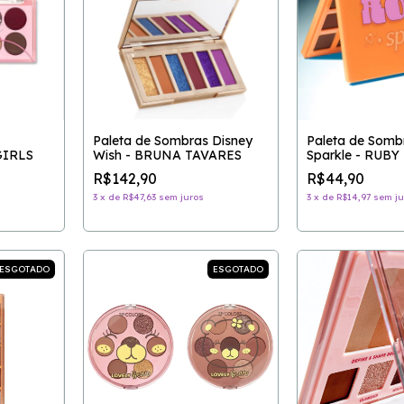
Paleta de Sombras Disney
Paleta de Somb
GIRLS
Wish - BRUNA TAVARES
Sparkle - RUBY
R$142,90
R$44,90
3
x
de
R$47,63
sem juros
3
x
de
R$14,97
sem ju
ESGOTADO
ESGOTADO