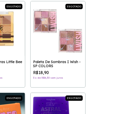
ESGOTADO
ESGOTADO
as Little Bee
Paleta De Sombras I Wish -
SP COLORS
R$18,90
os
3
x
de
R$6,30
sem juros
ESGOTADO
ESGOTADO