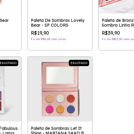
Bear
Paleta De Sombras Lovely
Paleta de Bronze
Bear - SP COLORS
Sombra Linha 
ROSE
R$19,90
R$39,90
3
x
de
R$6,63
sem juros
3
x
de
R$13,30
sem ju
ESGOTADO
ESGOTADO
Fabulous
Paleta de Sombras Let It
- Larissa
Shine - MARIANA SAAD BY