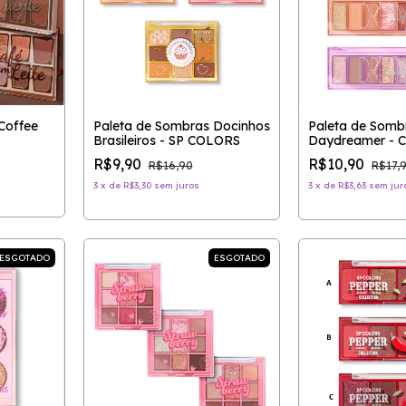
Coffee
Paleta de Sombras Docinhos
Paleta de Somb
Brasileiros - SP COLORS
Daydreamer - 
R$9,90
R$10,90
R$16,90
R$17,
3
x
de
R$3,30
sem juros
3
x
de
R$3,63
sem jur
ESGOTADO
ESGOTADO