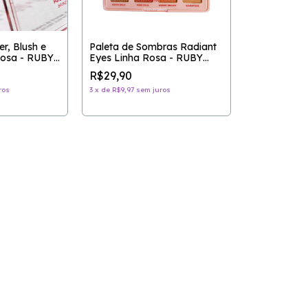
r, Blush e
Paleta de Sombras Radiant
Rosa - RUBY
Eyes Linha Rosa - RUBY
ROSE
R$29,90
ros
3
x
de
R$9,97
sem juros