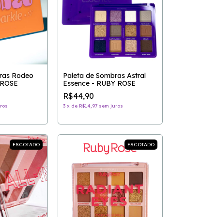
ras Rodeo
Paleta de Sombras Astral
 ROSE
Essence - RUBY ROSE
R$44,90
ros
3
x
de
R$14,97
sem juros
ESGOTADO
ESGOTADO