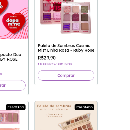
Paleta de Sombras Cosmic
Mist Linha Rosa - Ruby Rose
mpacto Duo
R$29,90
UBY ROSE
3
x
de
R$9,97
sem juros
0
os
rar
ESGOTADO
ESGOTADO