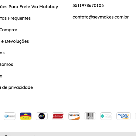
5511978670103
ões Para Frete Via Motoboy
contato@sevmakes.com.br
tas Frequentes
Comprar
 e Devoluções
os
somos
to
ca de privacidade