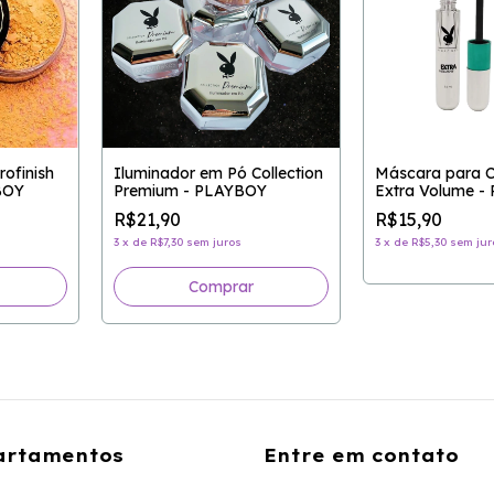
rofinish
Iluminador em Pó Collection
Máscara para Cí
BOY
Premium - PLAYBOY
Extra Volume 
R$21,90
R$15,90
3
x
de
R$7,30
sem juros
3
x
de
R$5,30
sem jur
Comprar
artamentos
Entre em contato