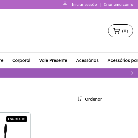
Iniciar sessão
|
Criar uma conta
(
0
)
re
Corporal
Vale Presente
Acessórios
Acessórios pa
Ordenar
ESGOTADO