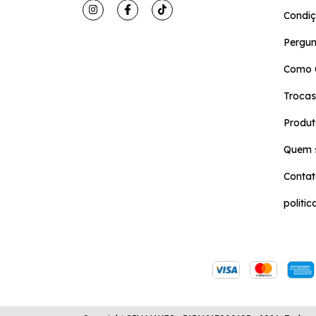
Condiç
Pergun
Como 
Trocas
Produt
Quem 
Conta
politi