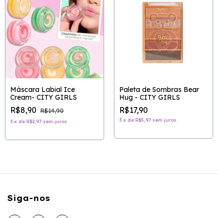
Máscara Labial Ice
Paleta de Sombras Bear
Cream- CITY GIRLS
Hug - CITY GIRLS
R$8,90
R$17,90
R$14,90
3
x
de
R$5,97
sem juros
3
x
de
R$2,97
sem juros
Siga-nos