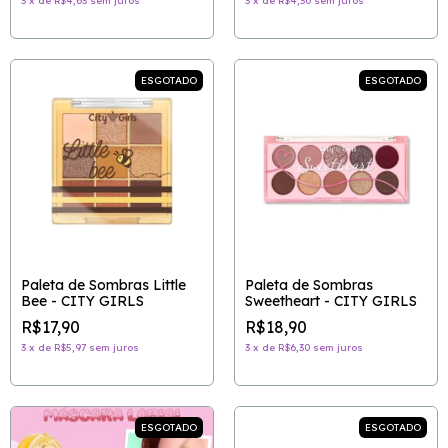
3
x
de
R$4,63
sem juros
3
x
de
R$4,30
sem juros
ESGOTADO
ESGOTADO
Paleta de Sombras Little
Paleta de Sombras
Bee - CITY GIRLS
Sweetheart - CITY GIRLS
R$17,90
R$18,90
3
x
de
R$5,97
sem juros
3
x
de
R$6,30
sem juros
ESGOTADO
ESGOTADO