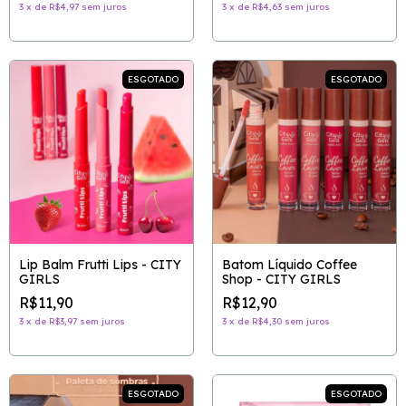
3
x
de
R$4,97
sem juros
3
x
de
R$4,63
sem juros
ESGOTADO
ESGOTADO
Lip Balm Frutti Lips - CITY
Batom Líquido Coffee
GIRLS
Shop - CITY GIRLS
R$11,90
R$12,90
3
x
de
R$3,97
sem juros
3
x
de
R$4,30
sem juros
ESGOTADO
ESGOTADO