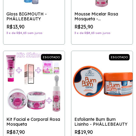
Gloss BIGMOUTH -
Mousse Micelar Rosa
PHÁLLEBEAUTY
Mosqueta -
PHÁLLEBEAUTY
R$13,90
R$25,90
3
x
de
R$4,63
sem juros
3
x
de
R$8,63
sem juros
ESGOTADO
ESGOTADO
Kit Facial e Corporal Rosa
Esfoliante Bum Bum
Mosqueta
Lisinho - PHÁLLEBEAUTY
R$87,90
R$19,90