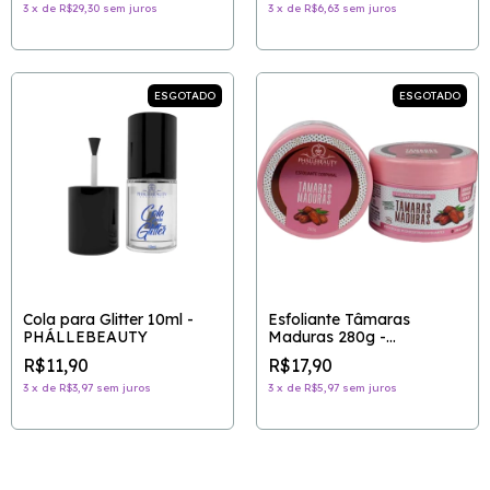
3
x
de
R$29,30
sem juros
3
x
de
R$6,63
sem juros
ESGOTADO
ESGOTADO
Cola para Glitter 10ml -
Esfoliante Tâmaras
PHÁLLEBEAUTY
Maduras 280g -
PHÁLLEBEAUTY
R$11,90
R$17,90
3
x
de
R$3,97
sem juros
3
x
de
R$5,97
sem juros