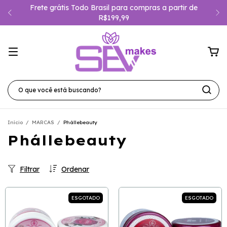
Frete grátis Todo Brasil para compras a partir de
R$199,99
Início
/
MARCAS
/
Phállebeauty
Phállebeauty
Filtrar
Ordenar
ESGOTADO
ESGOTADO