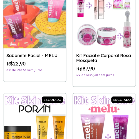
Sabonete Facial - MELU
Kit Facial e Corporal Rosa
Mosqueta
R$22,90
R$87,90
3
x
de
R$7,63
sem juros
3
x
de
R$29,30
sem juros
ESGOTADO
ESGOTADO