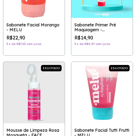
Sabonete Facial Morango
Sabonete Primer Pré
- MELU
Maquiagem -
DERMACHEM
R$22,90
R$14,90
3
x
de
R$7,63
sem juros
3
x
de
R$4,97
sem juros
ESGOTADO
ESGOTADO
Mousse de Limpeza Rosa
Sabonete Facial Tutti Frutti
Mosqueta - FACE
- MELU