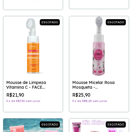
ESGOTADO
ESGOTADO
Mousse de Limpeza
Mousse Micelar Rosa
Vitamina C - FACE
Mosqueta -
BEAUTIFUL
PHÁLLEBEAUTY
R$21,90
R$25,90
3
x
de
R$7,30
sem juros
3
x
de
R$8,63
sem juros
ESGOTADO
ESGOTADO