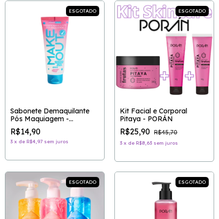
ESGOTADO
ESGOTADO
Sabonete Demaquilante
Kit Facial e Corporal
Pós Maquiagem -
Pitaya - PORÁN
DERMACHEM
R$14,90
R$25,90
R$45,70
3
x
de
R$4,97
sem juros
3
x
de
R$8,63
sem juros
ESGOTADO
ESGOTADO