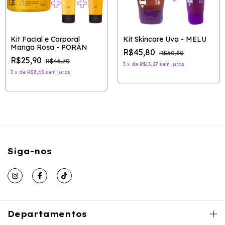
Kit Facial e Corporal
Kit Skincare Uva - MELU
Manga Rosa - PORÁN
R$45,80
R$50,80
R$25,90
R$45,70
3
x
de
R$15,27
sem juros
3
x
de
R$8,63
sem juros
Siga-nos
Departamentos