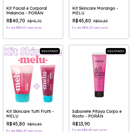
Kit Facial e Corporal
Kit Skincare Morango -
Melancia - PORÁN
MELU
R$40,70
R$45,80
R$45,70
R$50,80
3
x
de
R$13,57
sem juros
3
x
de
R$15,27
sem juros
ESGOTADO
ESGOTADO
Kit Skincare Tutti Frutti -
Sabonete Pitaya Corpo e
MELU
Rosto - PORÁN
R$45,80
R$13,90
R$50,80
3
x
de
R$4,63
sem juros
3
x
de
R$15,27
sem juros