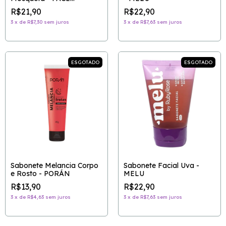
BEAUTIFUL
R$21,90
R$22,90
3
x
de
R$7,30
sem juros
3
x
de
R$7,63
sem juros
ESGOTADO
ESGOTADO
Sabonete Melancia Corpo
Sabonete Facial Uva -
e Rosto - PORÁN
MELU
R$13,90
R$22,90
3
x
de
R$4,63
sem juros
3
x
de
R$7,63
sem juros