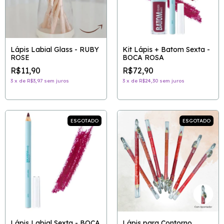
Lápis Labial Glass - RUBY
Kit Lápis + Batom Sexta -
ROSE
BOCA ROSA
R$11,90
R$72,90
3
x
de
R$3,97
sem juros
3
x
de
R$24,30
sem juros
ESGOTADO
ESGOTADO
Lápis Labial Sexta - BOCA
Lápis para Contorno