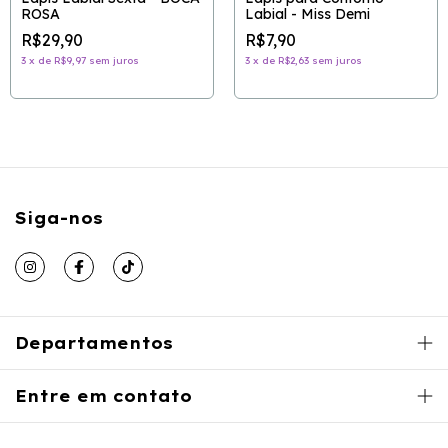
ROSA
Labial - Miss Demi
R$29,90
R$7,90
3
x
de
R$9,97
sem juros
3
x
de
R$2,63
sem juros
Siga-nos
Departamentos
Entre em contato