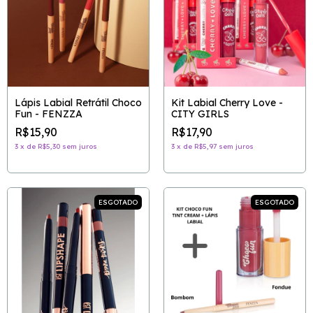
Lápis Labial Retrátil Choco
Kit Labial Cherry Love -
Fun - FENZZA
CITY GIRLS
R$15,90
R$17,90
3
x
de
R$5,30
sem juros
3
x
de
R$5,97
sem juros
ESGOTADO
ESGOTADO