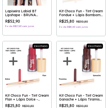
Lapiseira Labial BT
Kit Choco Fun - Tint Cream
Lipshape - BRUNA
Fondue + Lápis Bombom -
TAVARES
FENZZA
R$52,90
R$25,80
R$30,80
3
x
de
R$17,63
sem juros
3
x
de
R$8,60
sem juros
ESGOTADO
ESGOTADO
Kit Choco Fun - Tint Cream
Kit Choco Fun - Tint Cream
Flan + Lápis Dolce -
Ganache + Lápis Tiramisu
FENZZA
- FENZZA
R$25,80
R$25,80
R$30,80
R$30,80