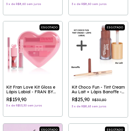
3
x
de
R$8,60
sem juros
3
x
de
R$8,60
sem juros
ESGOTADO
ESGOTADO
Kit Fran Love Kit Gloss e
Kit Choco Fun - Tint Cream
Lápis Labial - FRAN BY
Au Lait + Lápis Banoffe -
FRANCINY EHLKE
FENZZA
R$159,90
R$25,90
R$30,80
3
x
de
R$53,30
sem juros
3
x
de
R$8,63
sem juros
ESGOTADO
ESGOTADO