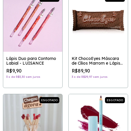
Lápis Duo para Contorno
Kit ChocoEyes Máscara
Labial - LUISANCE
de Cílios Marrom e Lápis
Multifuncional - FRAN BY
R$9,90
R$89,90
FRANCINY EHLKE
3
x
de
R$3,30
sem juros
3
x
de
R$29,97
sem juros
ESGOTADO
ESGOTADO