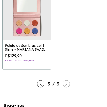
Paleta de Sombras Let It
Shine - MARIANA SAAD
BY OCÉANE
R$129,90
3
x
de
R$43,30
sem juros
3
/
3
Siga-nos