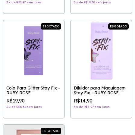
3
x
de
R$3,97
sem juros
3
x
de
R$19,30
sem juros
ESGOTADO
ESGOTADO
Cola Para Glitter Stay Fix -
Diluidor para Maquiagem
RUBY ROSE
Stay Fix - RUBY ROSE
R$19,90
R$14,90
3
x
de
R$6,63
sem juros
3
x
de
R$4,97
sem juros
ESGOTADO