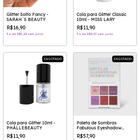
Glitter Solto Fancy -
Cola para Glitter Classic
SARAH´S BEAUTY
10ml - MISS LARY
R$16,90
R$11,90
3
x
de
R$5,63
sem juros
3
x
de
R$3,97
sem juros
ESGOTADO
ESGOTADO
Cola para Glitter 10ml -
Paleta de Sombras
PHÁLLEBEAUTY
Fabulous Eyeshadow
Palette - Larissa Manoela
R$11,90
R$57,90
By Océane