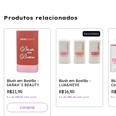
Produtos relacionados
ESGOTADO
Blush em Bastão -
Blush em Bastão -
Bl
SARAH´S BEAUTY
LUA&NEVE
Co
Na
R$21,90
R$16,90
R$
3
x
de
R$7,30
sem juros
3
x
de
R$5,63
sem juros
3
x
Comprar