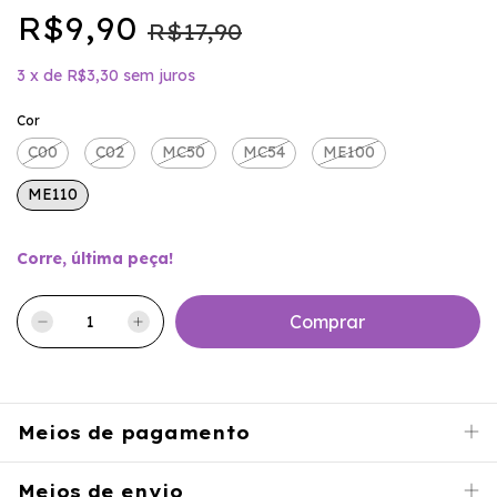
R$9,90
R$17,90
3
x
de
R$3,30
sem juros
Cor
C00
C02
MC50
MC54
ME100
ME110
Corre, última peça!
Meios de pagamento
Meios de envio