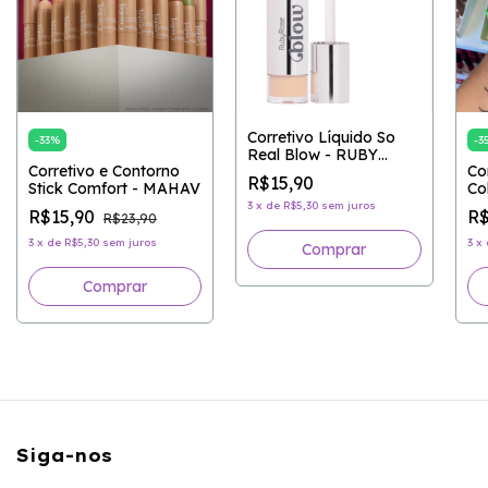
Corretivo Líquido So
-
33
%
-
3
Real Blow - RUBY
Corretivo e Contorno
Co
ROSE
R$15,90
Stick Comfort - MAHAV
Co
3
x
de
R$5,30
sem juros
R$15,90
R$
R$23,90
3
x
de
R$5,30
sem juros
3
x
Comprar
Comprar
Siga-nos