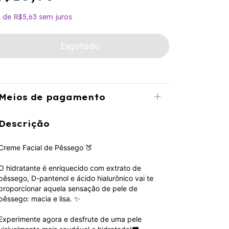
x
de
R$5,63
sem juros
Meios de pagamento
Descrição
Creme Facial de Pêssego 🍑
O hidratante é enriquecido com extrato de
pêssego, D-pantenol e ácido hialurônico vai te
proporcionar aquela sensação de pele de
pêssego: macia e lisa. ✨
Experimente agora e desfrute de uma pele