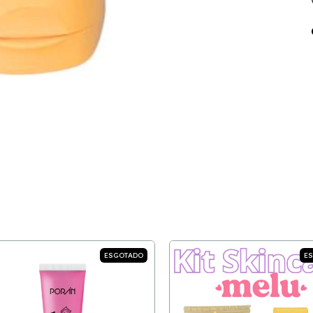
ESGOTADO
E