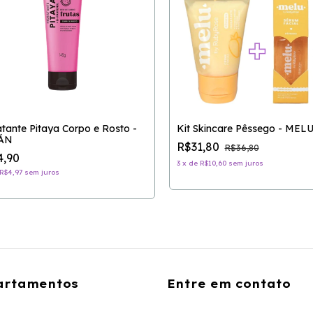
atante Pitaya Corpo e Rosto -
Kit Skincare Pêssego - MEL
ÁN
R$31,80
R$36,80
4,90
3
x
de
R$10,60
sem juros
R$4,97
sem juros
artamentos
Entre em contato