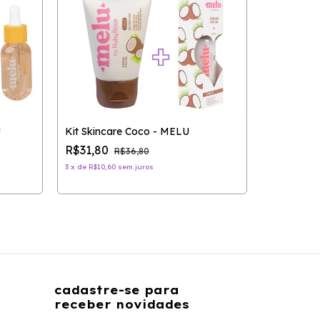
U
Kit Skincare Coco - MELU
R$31,80
R$36,80
Hidratant
Rosto - 
3
x
de
R$10,60
sem juros
R$14,90
3
x
de
R$4,97
cadastre-se para
receber novidades