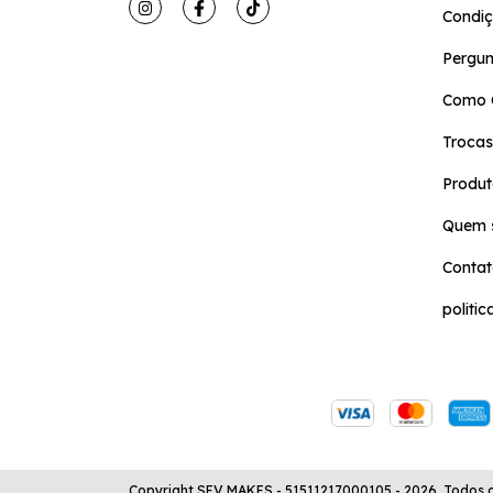
Condiç
Pergun
Como 
Trocas
Produt
Quem 
Conta
politi
Copyright SEV MAKES - 51511217000105 - 2026. Todos os