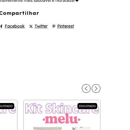
visivelmente mais saudável e hidratada!❤️
Compartilhar
Facebook
Twitter
Pinterest
SGOTADO
ESGOTADO