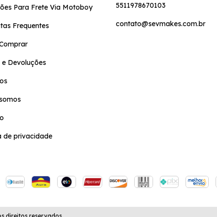
5511978670103
ões Para Frete Via Motoboy
contato@sevmakes.com.br
tas Frequentes
Comprar
 e Devoluções
os
somos
to
ca de privacidade
 direitos reservados.