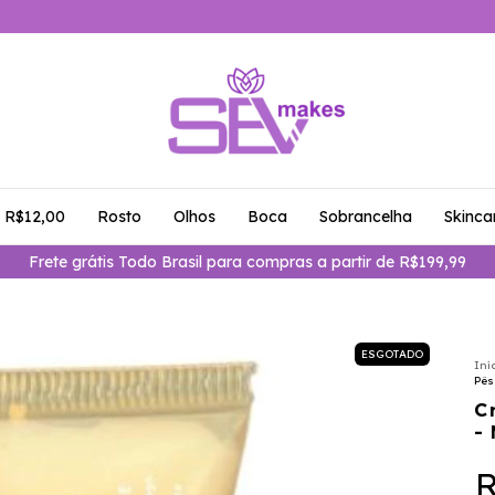
é R$12,00
Rosto
Olhos
Boca
Sobrancelha
Skinca
Frete grátis Todo Brasil para compras a partir de R$199,99
ESGOTADO
Iní
Pês
C
-
R