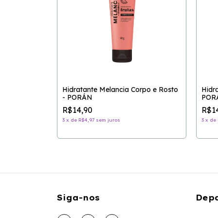
- MELU
Hidratante Melancia Corpo e Rosto
Hidr
- PORÁN
POR
R$14,90
R$1
3
x
de
R$4,97
sem juros
3
x
de
Siga-nos
Dep