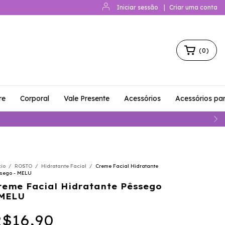
Iniciar sessão
|
Criar uma conta
(
0
)
re
Corporal
Vale Presente
Acessórios
Acessórios pa
cio
/
ROSTO
/
Hidratante Facial
/
Creme Facial Hidratante
sego - MELU
reme Facial Hidratante Pêssego
 MELU
$16,90