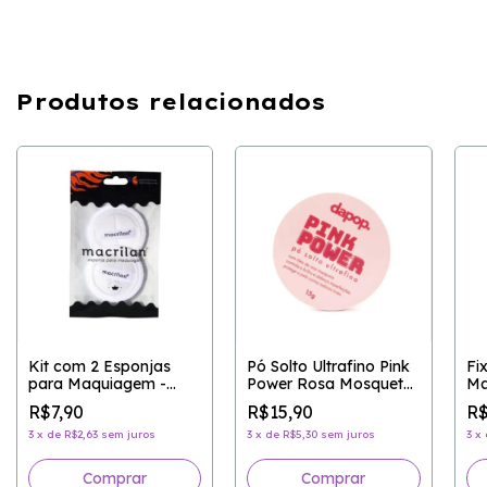
Produtos relacionados
Kit com 2 Esponjas
Pó Solto Ultrafino Pink
Fi
para Maquiagem -
Power Rosa Mosqueta
Ma
MACRILAN
- DAPOP
RO
R$7,90
R$15,90
R$
3
x
de
R$2,63
sem juros
3
x
de
R$5,30
sem juros
3
x
Comprar