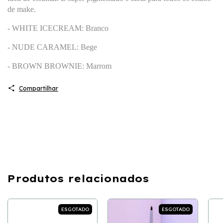
de make.
- WHITE ICECREAM: Branco
- NUDE CARAMEL: Bege
- BROWN BROWNIE: Marrom
Compartilhar
Produtos relacionados
ESGOTADO
ESGOTADO