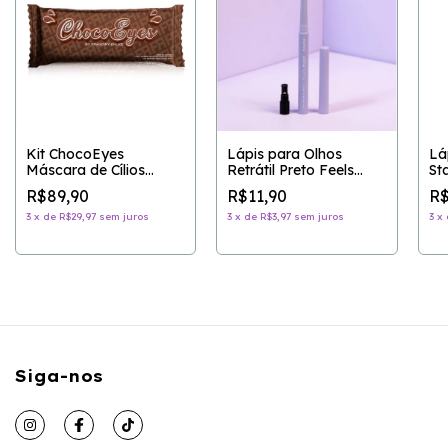
Kit ChocoEyes
Lápis para Olhos
Lá
Máscara de Cílios
Retrátil Preto Feels
St
Marrom e Lápis
Mood - RUBY ROSE
R$89,90
R$11,90
R$
Multifuncional - FRAN
BY FRANCINY EHLKE
3
x
de
R$29,97
sem juros
3
x
de
R$3,97
sem juros
3
x
Siga-nos