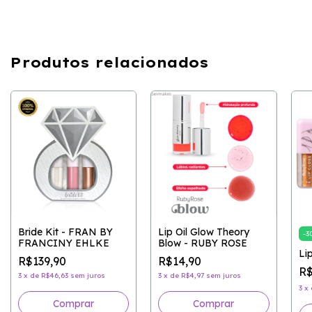
Produtos relacionados
Bride Kit - FRAN BY
Lip Oil Glow Theory
-
3
FRANCINY EHLKE
Blow - RUBY ROSE
Li
R$139,90
R$14,90
R$
3
x
de
R$46,63
sem juros
3
x
de
R$4,97
sem juros
3
x
Comprar