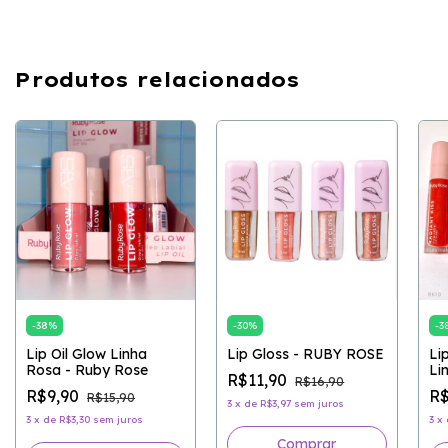
Produtos relacionados
-
38
%
-
30
%
-
3
Lip Oil Glow Linha
Lip Gloss - RUBY ROSE
Li
Rosa - Ruby Rose
Li
R$11,90
R$16,90
RO
R$9,90
R$
R$15,90
3
x
de
R$3,97
sem juros
3
x
de
R$3,30
sem juros
3
x
Comprar