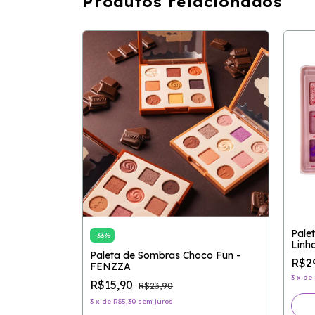
Produtos relacionados
ESGOTADO
eo Sparkle -
Pale
-
33
%
Linh
Paleta de Sombras Choco Fun -
R$2
FENZZA
3
x
de
R$15,90
R$23,90
3
x
de
R$5,30
sem juros