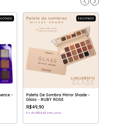
SGOTADO
ESGOTADO
sence -
Paleta De Sombra Mirror Shade -
Glass - RUBY ROSE
Paleta de
R$49,90
Linha Ros
3
x
de
R$16,63
sem juros
R$27,90
3
x
de
R$9,30