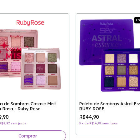
E
ta de Sombras Cosmic Mist
Paleta de Sombras Astral Es
a Rosa - Ruby Rose
RUBY ROSE
9,90
R$44,90
R$9,97
sem juros
3
x
de
R$14,97
sem juros