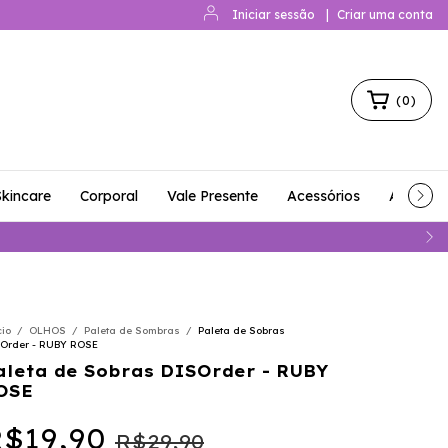
Iniciar sessão
|
Criar uma conta
(
0
)
Skincare
Corporal
Vale Presente
Acessórios
Acessóri
cio
/
OLHOS
/
Paleta de Sombras
/
Paleta de Sobras
Order - RUBY ROSE
aleta de Sobras DISOrder - RUBY
OSE
$19,90
R$29,90