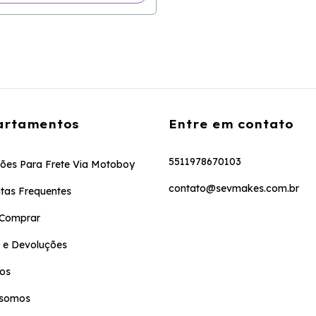
artamentos
Entre em contato
5511978670103
ões Para Frete Via Motoboy
contato@sevmakes.com.br
tas Frequentes
Comprar
 e Devoluções
os
somos