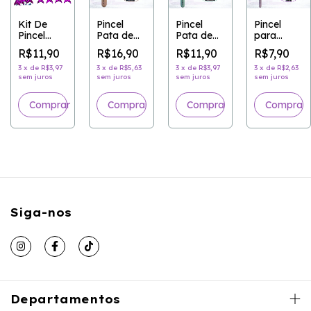
Kit De
Pincel
Pincel
Pincel
Pincel
Pata de
Pata de
para
s
Sereia C/4
Gato G
Gato P
Esfumar
R$11,90
R$16,90
R$11,90
R$7,90
Peças
Linha Pop
Linha Pop
Sombra
- MISS
- MISS
Linha Pop
3
x
de
R$3,97
3
x
de
R$5,63
3
x
de
R$3,97
3
x
de
R$2,63
sem juros
sem juros
sem juros
sem juros
FRANDY
FRANDY
- MISS
FRANDY
Comprar
Siga-nos
Departamentos