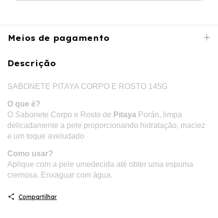
Meios de pagamento
Descrição
SABONETE PITAYA CORPO E ROSTO 145G
O que é?
O Sabonete Corpo e Rosto de
Pitaya
Porán, limpa
delicadamente a pele proporcionando hidratação, maciez
e um toque aveludado
Como usar?
Aplique com a pele umedecida até obter uma espuma
cremosa. Enxaguar com água.
Compartilhar