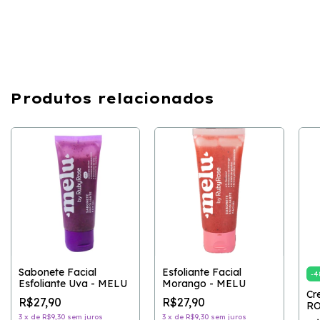
Produtos relacionados
Sabonete Facial
Esfoliante Facial
-
4
Esfoliante Uva - MELU
Morango - MELU
Cr
R$27,90
R$27,90
RO
3
x
de
R$9,30
sem juros
3
x
de
R$9,30
sem juros