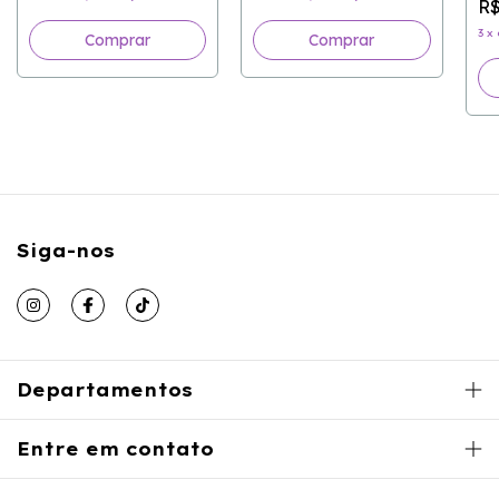
R$
3
x
Siga-nos
Departamentos
Entre em contato