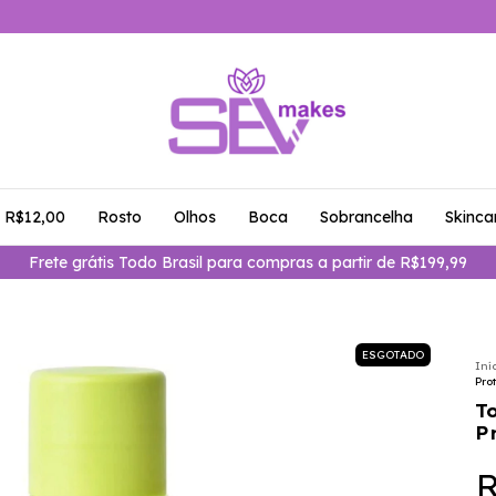
é R$12,00
Rosto
Olhos
Boca
Sobrancelha
Skinca
Frete grátis Todo Brasil para compras a partir de R$199,99
ESGOTADO
Iní
Pro
T
P
R