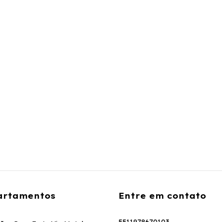
artamentos
Entre em contato
5511978670103