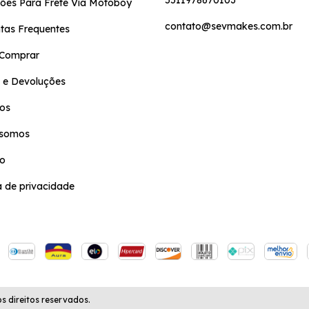
ões Para Frete Via Motoboy
contato@sevmakes.com.br
tas Frequentes
Comprar
 e Devoluções
os
somos
to
ca de privacidade
 direitos reservados.