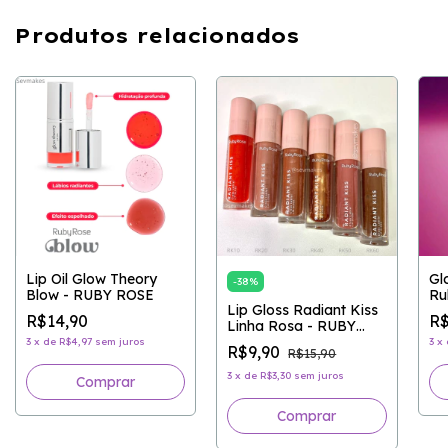
Produtos relacionados
Lip Oil Glow Theory
Gl
-
38
%
Blow - RUBY ROSE
Ru
Lip Gloss Radiant Kiss
R$14,90
R$
Linha Rosa - RUBY
ROSE
3
x
de
R$4,97
sem juros
3
x
R$9,90
R$15,90
3
x
de
R$3,30
sem juros
Comprar
Comprar