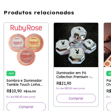
Produtos relacionados
Iluminador em Pó
-
36
%
-
3
Collection Premium -
Sombra e Iluminador
Pa
PLAYBOY
R$21,90
Twinkle Touch Linha
Ch
Rosa - RUBY ROSE
3
x
de
R$7,30
sem juros
R$10,90
R$
R$16,90
3
x
de
R$3,63
sem juros
3
x
Comprar
Comprar