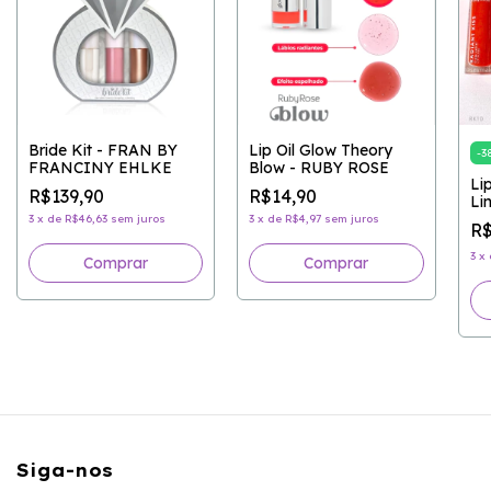
Bride Kit - FRAN BY
Lip Oil Glow Theory
-
3
FRANCINY EHLKE
Blow - RUBY ROSE
Li
R$139,90
R$14,90
Li
RO
3
x
de
R$46,63
sem juros
3
x
de
R$4,97
sem juros
R$
3
x
Comprar
Siga-nos