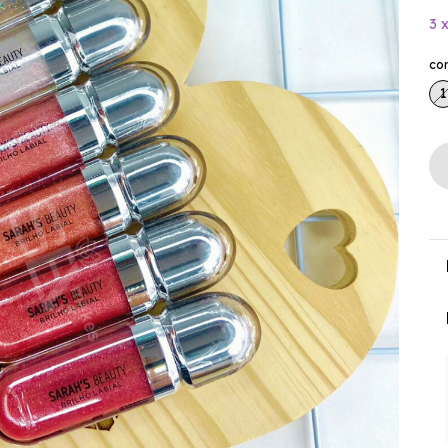
3
co
1