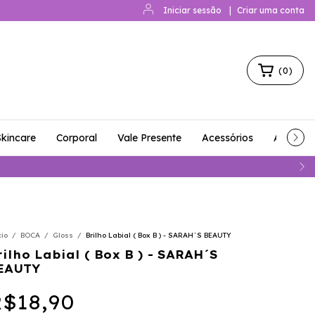
Iniciar sessão
|
Criar uma conta
(
0
)
Skincare
Corporal
Vale Presente
Acessórios
Acessóri
cio
/
BOCA
/
Gloss
/
Brilho Labial ( Box B ) - SARAH´S BEAUTY
rilho Labial ( Box B ) - SARAH´S
EAUTY
$18,90