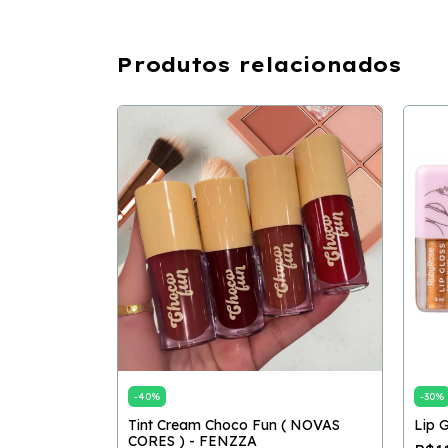
Produtos relacionados
FRANCINY
-
40
%
-
30
%
Tint Cream Choco Fun ( NOVAS
Lip 
CORES ) - FENZZA