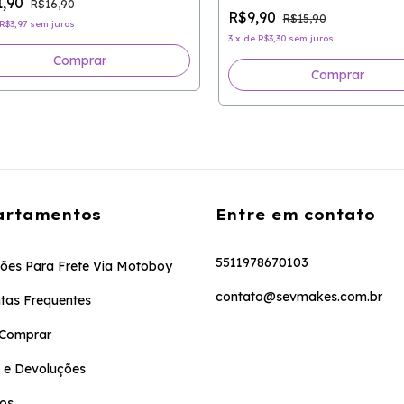
1,90
R$16,90
R$9,90
R$15,90
R$3,97
sem juros
3
x
de
R$3,30
sem juros
Comprar
Comprar
artamentos
Entre em contato
5511978670103
ões Para Frete Via Motoboy
contato@sevmakes.com.br
tas Frequentes
Comprar
 e Devoluções
os