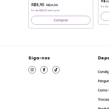
R$1
R$8,90
R$14,90
3
x
de
3
x
de
R$2,97
sem juros
Comprar
Siga-nos
Dep
Condiç
Pergun
Como 
Trocas
Produt