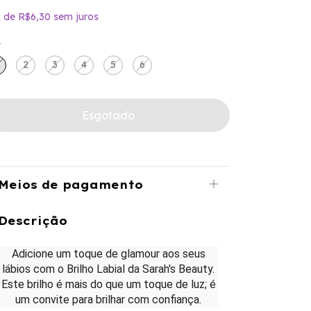
x
de
R$6,30
sem juros
r
2
3
4
5
6
Meios de pagamento
Descrição
Adicione um toque de glamour aos seus
lábios com o Brilho Labial da Sarah's Beauty.
Este brilho é mais do que um toque de luz; é
um convite para brilhar com confiança.