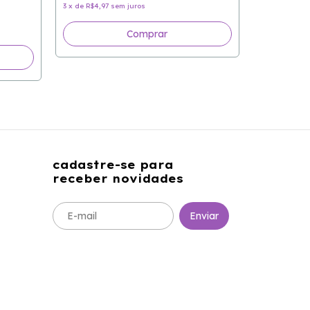
Balm Jelly
3
x
de
R$4,97
sem juros
ROSE
R$14,90
Comprar
3
x
de
R$4,97
cadastre-se para
receber novidades