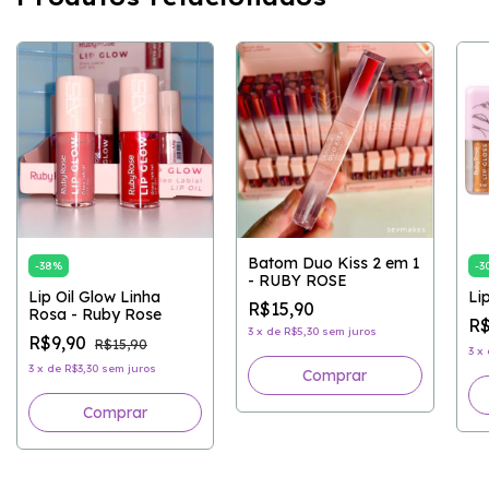
Batom Duo Kiss 2 em 1
-
38
%
-
3
- RUBY ROSE
Lip Oil Glow Linha
Li
R$15,90
Rosa - Ruby Rose
R$
3
x
de
R$5,30
sem juros
R$9,90
R$15,90
3
x
3
x
de
R$3,30
sem juros
Comprar
Comprar