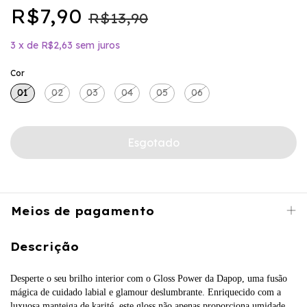
R$7,90
R$13,90
3
x
de
R$2,63
sem juros
Cor
01
02
03
04
05
06
Meios de pagamento
Descrição
Desperte o seu brilho interior com o Gloss Power da Dapop, uma fusão
mágica de cuidado labial e glamour deslumbrante. Enriquecido com a
luxuosa manteiga de karité, este gloss não apenas proporciona umidade